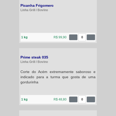
Picanha Frigomerc
Linha Grill / Bovino
1 kg
R$ 99,90
0
Prime steak 035
Linha Grill / Bovino
Corte do Acém extremamente saboroso e
indicado para a turma que gosta de uma
gordurinha
1 kg
R$ 48,80
0