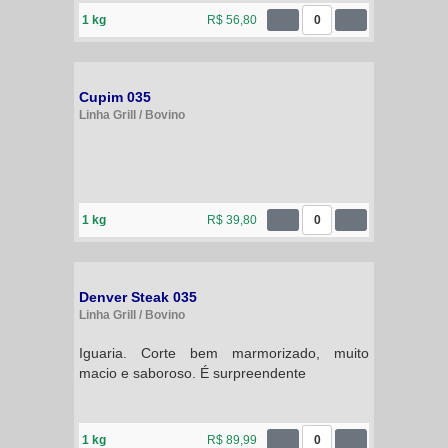
1 kg
R$ 56,80
0
Cupim 035
Linha Grill / Bovino
1 kg
R$ 39,80
0
Denver Steak 035
Linha Grill / Bovino
Iguaria. Corte bem marmorizado, muito
macio e saboroso. É surpreendente
1 kg
R$ 89,99
0