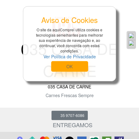
Aviso de Cookies
O site da aquiComprei utiliza cookies e
tecnologias semelhantes para melhorar
035 CASA DE
sua experiência de navegação e, ao
continuar, você concorda com estas
condições.
Ver Política de Privacidade
CARNE
OK
035 CASA DE CARNE
Carnes Frescas Sempre
35 9707-6086
ENTREGAMOS