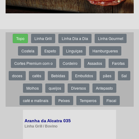
Topo
Linha Grill
Linha Dia a Dia
Linha Gourmet
Costela
Espeto
Linguiças
Hamburgueres
Cortes Premium com o
Cordeiro
Assados
Farofas
doces
cafés
Bebidas
Embutidos
pães
Sal
Molhos
queijos
Diversos
Antepasto
café e matinais
Peixes
Temperos
Fiscal
Aranha da Alcatra 035
Linha Grill / Bovino