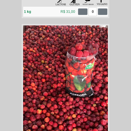
1 kg
R$ 31,00
0