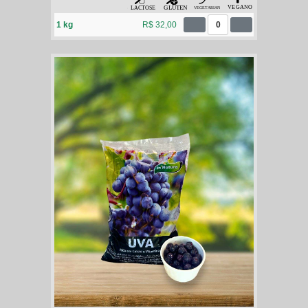
1 kg
R$ 32,00
0